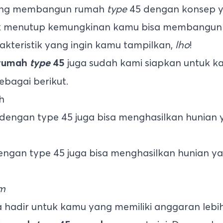
ang membangun rumah
type
45 dengan konsep y
dak menutup kemungkinan kamu bisa membangu
rakteristik yang ingin kamu tampilkan,
lho
!
juga sudah kami siapkan untuk ka
rumah
type
45
ebagai berikut.
h
gan type 45 juga bisa menghasilkan hunian 
om
hadir untuk kamu yang memiliki anggaran leb