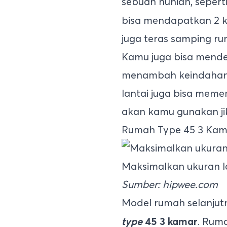
sebuah hunian, sepert
bisa mendapatkan 2 ka
juga teras samping r
Kamu juga bisa mend
menambah keindahan p
lantai juga bisa mem
akan kamu gunakan ji
Rumah Type 45 3 Kam
Maksimalkan ukuran 
Sumber: hipwee.com
Model rumah selanjut
. Rum
type
45 3 kamar