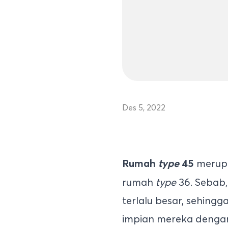
Des 5, 2022
merupa
Rumah
type
45
rumah
type
36. Sebab,
terlalu besar, sehing
impian mereka deng