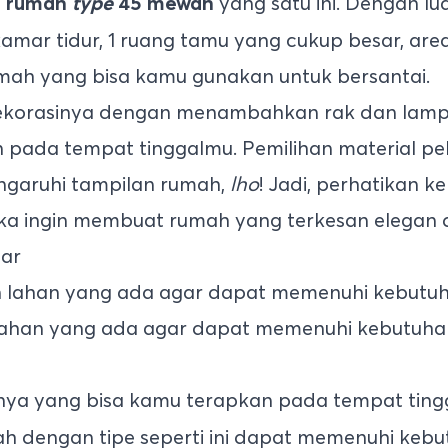
i
yang satu ini. Dengan lu
rumah
type
45 mewah
mar tidur, 1 ruang tamu yang cukup besar, are
umah yang bisa kamu gunakan untuk bersantai.
ekorasinya dengan menambahkan rak dan lamp
ada tempat tinggalmu. Pemilihan material pel
engaruhi tampilan rumah,
lho
! Jadi, perhatikan k
ka ingin membuat rumah yang terkesan elegan 
ar
lahan yang ada agar dapat memenuhi kebutuha
nya yang bisa kamu terapkan pada tempat tin
ah dengan tipe seperti ini dapat memenuhi keb