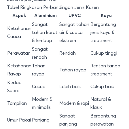
Tabel Ringkasan Perbandingan Jenis Kusen
Aspek
Aluminium
UPVC
Kayu
Sangat
Sangat tahan
Bergantung
Ketahanan
tahan karat
air & cuaca
jenis kayu &
Cuaca
& lembap
ekstrem
treatment
Sangat
Perawatan
Rendah
Cukup tinggi
rendah
Ketahanan
Tahan
Rentan tanpa
Tahan rayap
Rayap
rayap
treatment
Kedap
Cukup
Lebih baik
Cukup baik
Suara
Modern &
Natural &
Tampilan
Modern & rapi
minimalis
klasik
Sangat
Bergantung
Umur Pakai
Panjang
panjang
perawatan